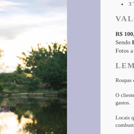
3
VA
R$ 100
Sendo
Fotos a
LE
Roupas e
O client
gastos.
Locais 
combustí