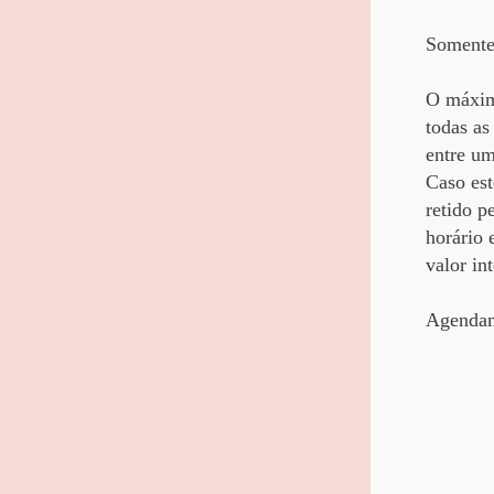
Somente
O máximo
todas as
entre um
Caso est
retido p
horário 
valor in
Agendam