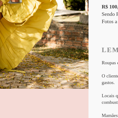
R$ 100
Sendo R
Fotos a
LE
Roupas e
O client
gastos.
Locais 
combustí
​Mamães 