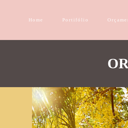
Home
Portifólio
Orçame
OR