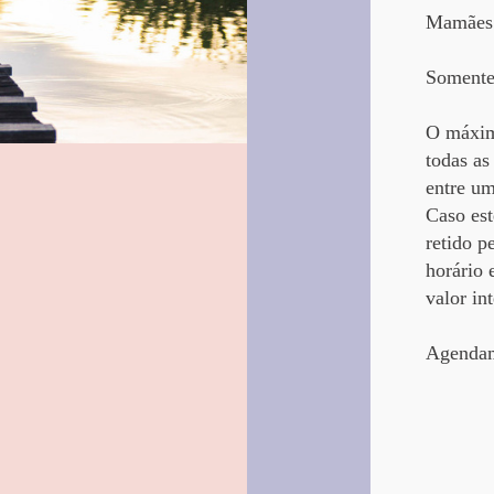
​Mamães 
Somente
O máximo
todas as
entre um
Caso est
retido p
horário 
valor in
Agendam