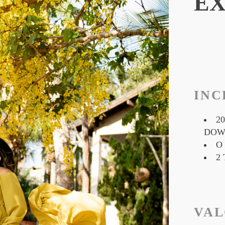
E
INC
2
DOW
O
2
VA