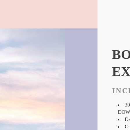
B
E
INC
3
DOW
D
O