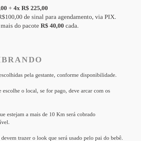
,00
+
4x
R$ 225,00
$100,00 de sinal para agendamento, via PIX.
 mais do pacote
R$ 40,00
cada.
MBRANDO
scolhidas pela gestante, conforme disponibilidade.
e escolhe o local, se for pago, deve arcar com os
que estejam a mais de 10 Km será cobrado
vel.
devem trazer o look que será usado pelo pai do bebê
.