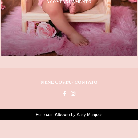
ACOMPANHAMENTO
NYNE COSTA
/
CONTATO
Feito com
Alboom
by Karly Marques