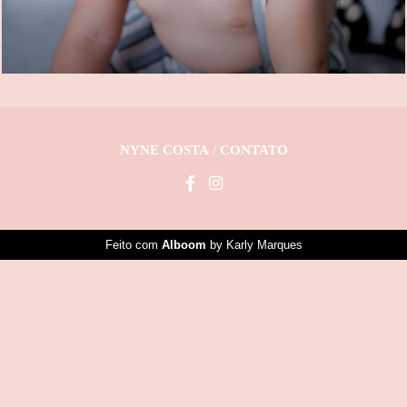
NYNE COSTA
/
CONTATO
Feito com
Alboom
by Karly Marques