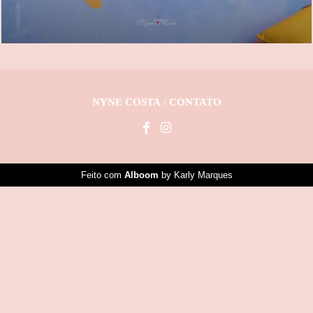
NYNE COSTA
/
CONTATO
Feito com
Alboom
by Karly Marques