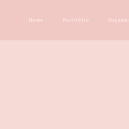
Home
Portifólio
Orçame