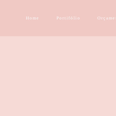
Home
Portifólio
Orçame