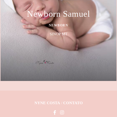
Newborn Samuel
NEWBORN
SINOP MT
NYNE COSTA
/
CONTATO