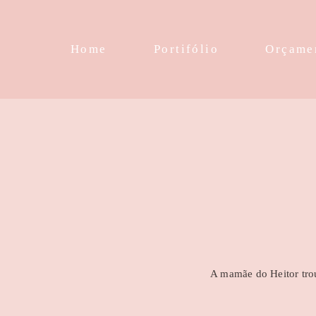
Home
Portifólio
Orçame
A mamãe do Heitor trou