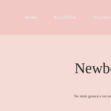
Home
Portifólio
Orçame
Newbo
Ter irmã gemeá e ter 