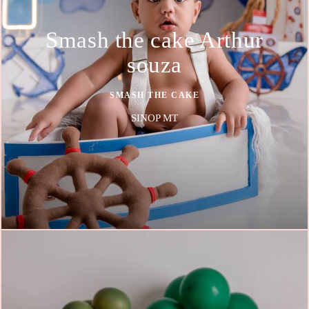
Smash the cake Arthur
souza
SMASH THE CAKE
SINOP MT