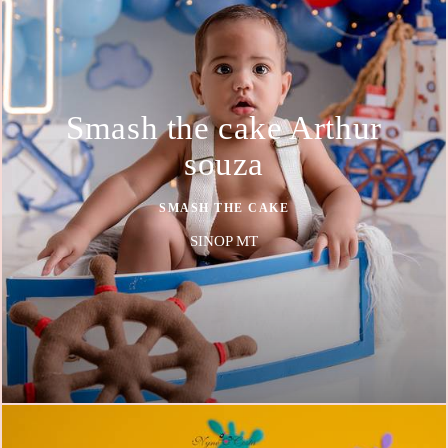
Smash the cake Arthur
souza
SMASH THE CAKE
SINOP MT