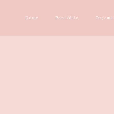
Home
Portifólio
Orçame