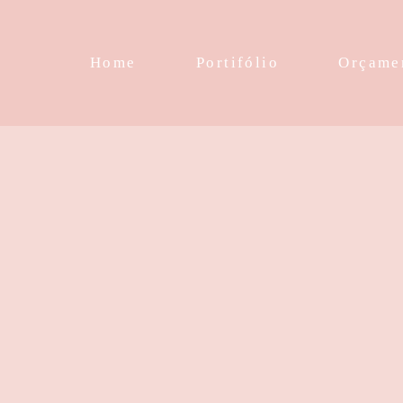
Home
Portifólio
Orçame