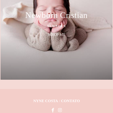
Newborn Cristian
NEWBORN
SINOP MT
NYNE COSTA
/
CONTATO